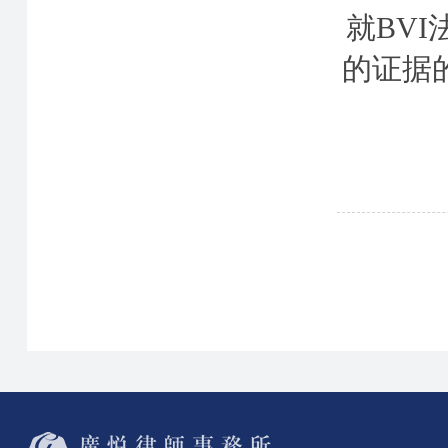
就BV
的证据