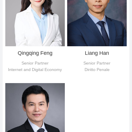
Qingqing Feng
Liang Han
Senior Partner
Senior Partner
Internet and Digital Economy
Diritto Penale