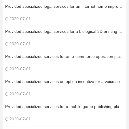
Provided specialized legal services for an internet home improvement company in a financing project with a transaction amount of several dozen million RMB;
2020-07-01
Provided specialized legal services for a biological 3D printing medical company in a financing project with a transaction amount of several dozen million RMB;
2020-07-01
Provided specialized services for an e-commerce operation platform including design of core employee option incentive program and building employee stock ownership platform;
2020-07-01
Provided specialized services on option incentive for a voice social platform including formulating overall option incentive plan;
2020-07-01
Provided specialized services for a mobile game publishing platform including partners’ equity design and analysis of company equity structure;
2020-07-01