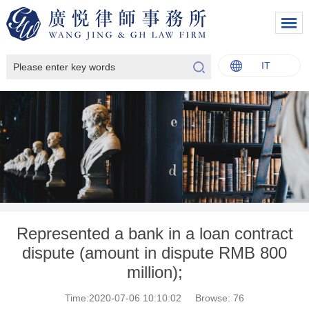
IT
中文
English
Italiano
Français
Represented a bank in a loan contract
dispute (amount in dispute RMB 800
million);
Time:2020-07-06 10:10:02
Browse:
76